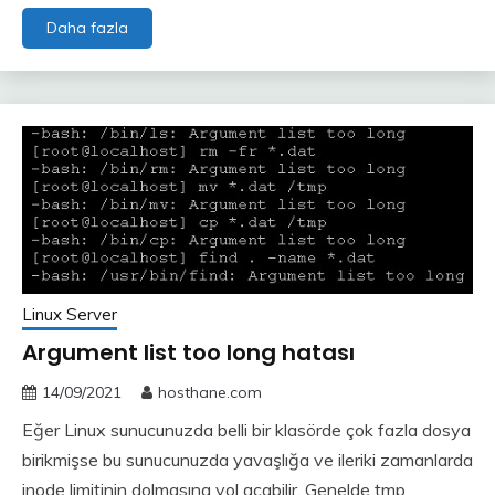
Linux
Daha fazla
dosya
veya
klasör
sıkıştırma
veya
açma
komutları
Linux Server
Argument list too long hatası
14/09/2021
hosthane.com
Eğer Linux sunucunuzda belli bir klasörde çok fazla dosya
birikmişse bu sunucunuzda yavaşlığa ve ileriki zamanlarda
inode limitinin dolmasına yol açabilir. Genelde tmp