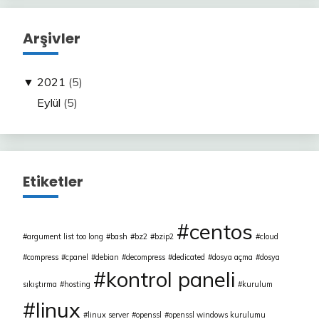
Arşivler
▼
2021
(5)
Eylül
(5)
Etiketler
centos
argument list too long
bash
bz2
bzip2
cloud
compress
cpanel
debian
decompress
dedicated
dosya açma
dosya
kontrol paneli
sıkıştırma
hosting
kurulum
linux
linux server
openssl
openssl windows kurulumu