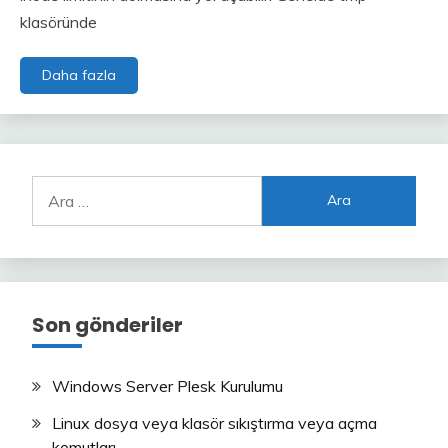
klasöründe
Argument
Daha fazla
list
too
long
hatası
Ara:
Son gönderiler
Windows Server Plesk Kurulumu
Linux dosya veya klasör sıkıştırma veya açma
komutları